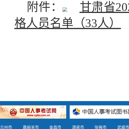
附件：
甘肃省2
格人员名单（33人）
甘肃
2
兰州市
嘉峪关市
金昌市
酒泉市
张掖市
武威