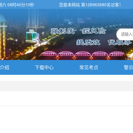
期六 08时40分10秒
您是本网站 第
128963680
名访客！
介绍
下载中心
常见考点
警