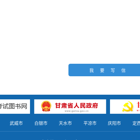
我要写信
武威市
白银市
天水市
平凉市
庆阳市
定