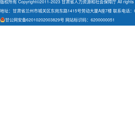
版权所有 Copyright©2011-2023 甘肃省人力资源和社会保障厅 All rights
注册城乡规划师
地址：甘肃省兰州市城关区东岗东路1415号劳动大厦A座7楼 联系电话：093
设备监理师
甘公网安备62010202003829号
网站标识码：6200000051
注册测绘师
审计（初级、中级、高级）
出版（初级、中级）
注册建筑师
执业药师（药学、中药学）
中级注册安全工程师
一级造价工程师
统计（初级、中级、高级）